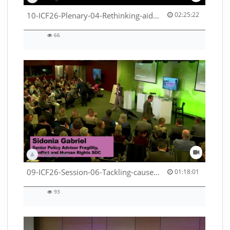
02:25:22 duration
10-ICF26-Plenary-04-Rethinking-aid-deliveries-for-greater-impact-with-existing-resources-53529531710001791
02:25:22
66
66
views
DEZA_HAF
01:18:01 duration
09-ICF26-Session-06-Tackling-causes-of-crises-not-symptoms-53529531690001791
01:18:01
93
93
views