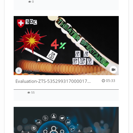
0
0
views
DEZA_HAF
05:33 duration
Evaluation-ZTS-53529931700001791
05:33
55
55
views