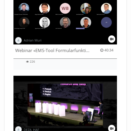
Adrian Muri
40:34 duration
Webinar «EMS-Tool Formularfunktion»
40:34
226
226
views
DEZA_HAF