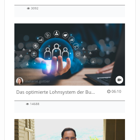
3092
3092
views
melanie.gottier
06:10 duration
Das optimierte Lohnsystem der Bundesverwaltung
06:10
14688
14688
views