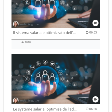
melanie.gottier
06:55 duration
Il sistema salariale ottimizzato dell’Amministrazione federale
06:55
1018
1018
views
melanie.gottier
06:26 duration
Le système salarial optimisé de l'administration fédérale
06:26