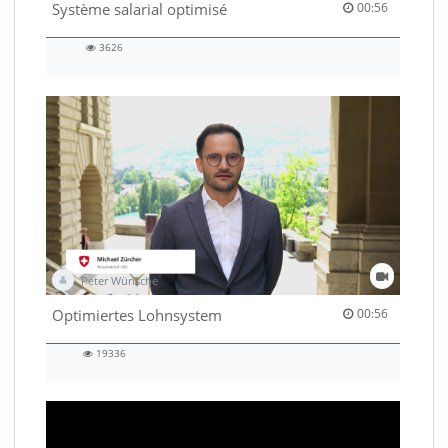
00:56 duration
Système salarial optimisé
00:56
3626
3626
views
Peter Wünsche
00:56 duration
Optimiertes Lohnsystem
00:56
19336
19336
views