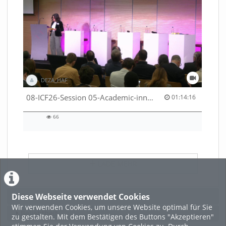
DEZA_HAF
01:14:16 duration
08-ICF26-Session 05-Academic-innovation-meets-international-cooperation-53529531670001791
01:14:16
66
66
views
LADE MEHR
Diese Webseite verwendet Cookies
Featured
Wir verwenden Cookies, um unsere Website optimal für Sie
Beliebtheit
zu gestalten. Mit dem Bestätigen des Buttons "Akzeptieren"