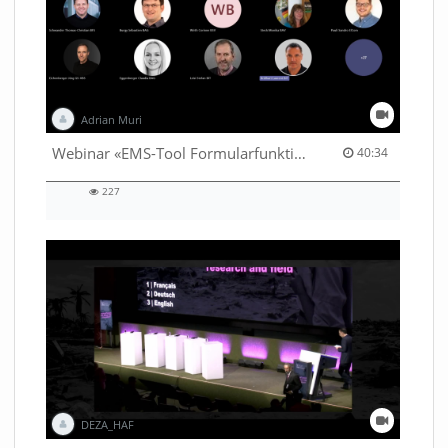
Adrian Muri
40:34 duration
Webinar «EMS-Tool Formularfunktion»
40:34
227
227
views
DEZA_HAF