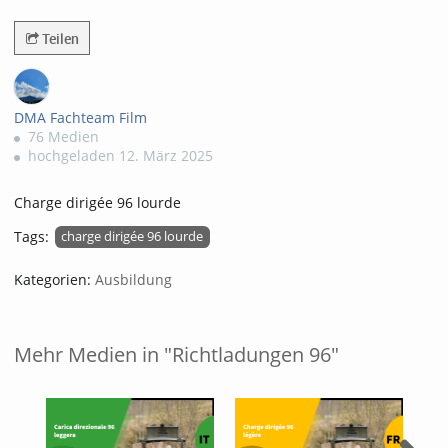
895views
Teilen
DMA Fachteam Film
76 Medien
hochgeladen 12. März 2025
Charge dirigée 96 lourde
Tags:
charge dirigée 96 lourde
Kategorien:
Ausbildung
Mehr Medien in "Richtladungen 96"