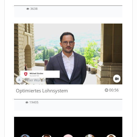
3638
3638
views
Peter Wünsche
00:56 duration
Optimiertes Lohnsystem
00:56
19405
19405
views