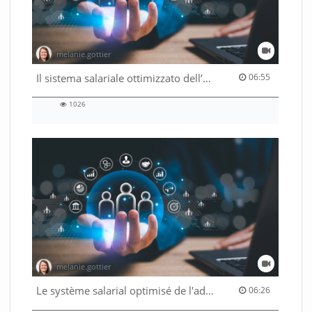
melanie.gottier
06:55 duration
Il sistema salariale ottimizzato dell’Amministrazione federale
06:55
1026
1026
views
melanie.gottier
06:26 duration
Le système salarial optimisé de l'administration fédérale
06:26