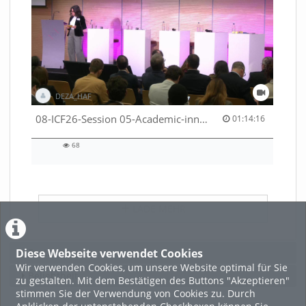
DEZA_HAF
01:14:16 duration
08-ICF26-Session 05-Academic-innovation-meets-international-cooperation-53529531670001791
01:14:16
68
68
views
LADE MEHR
Diese Webseite verwendet Cookies
Featured
Wir verwenden Cookies, um unsere Website optimal für Sie
Beliebtheit
zu gestalten. Mit dem Bestätigen des Buttons "Akzeptieren"
stimmen Sie der Verwendung von Cookies zu. Durch