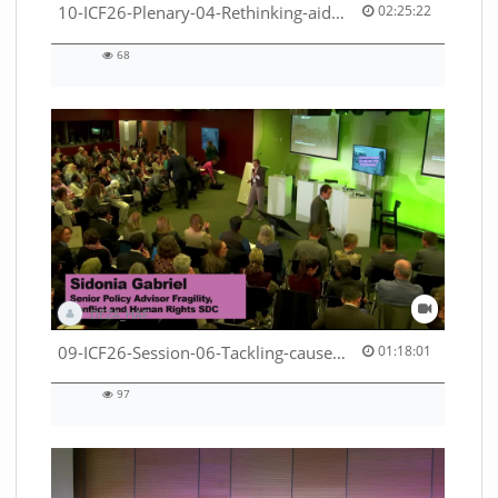
02:25:22 duration
10-ICF26-Plenary-04-Rethinking-aid-deliveries-for-greater-impact-with-existing-resources-53529531710001791
02:25:22
68
68
views
DEZA_HAF
01:18:01 duration
09-ICF26-Session-06-Tackling-causes-of-crises-not-symptoms-53529531690001791
01:18:01
97
97
views