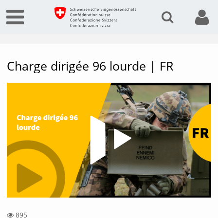
Charge dirigée 96 lourde | FR
Vide
895