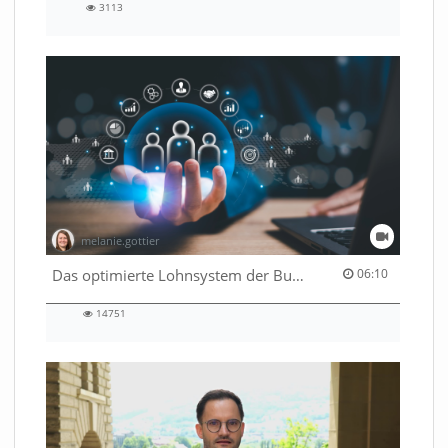
3113
3113
views
melanie.gottier
06:10 duration
Das optimierte Lohnsystem der Bundesverwaltung
06:10
14751
14751
views