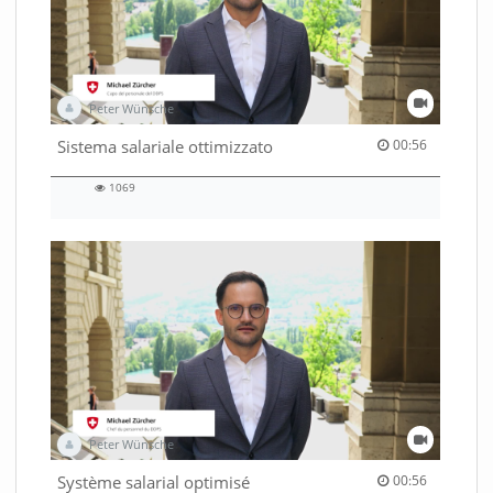
Peter Wünsche
00:56 duration
Sistema salariale ottimizzato
00:56
1069
1069
views
Peter Wünsche
00:56 duration
Système salarial optimisé
00:56