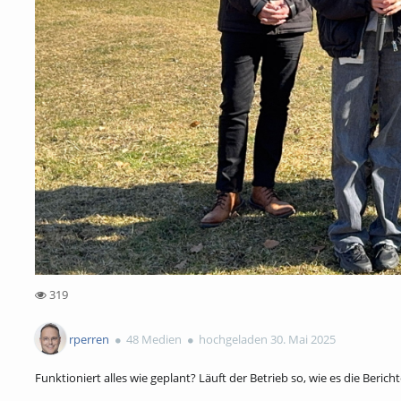
319
319views
rperren
48 Medien
hochgeladen 30. Mai 2025
Funktioniert alles wie geplant? Läuft der Betrieb so, wie es die Beri