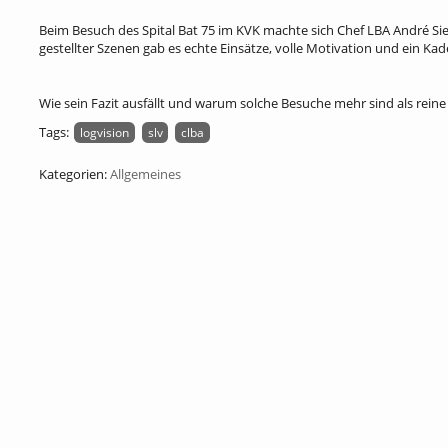
Beim Besuch des Spital Bat 75 im KVK machte sich Chef LBA André Si
gestellter Szenen gab es echte Einsätze, volle Motivation und ein Kad
Wie sein Fazit ausfällt und warum solche Besuche mehr sind als reine
Tags:
logvision
slv
clba
Kategorien:
Allgemeines