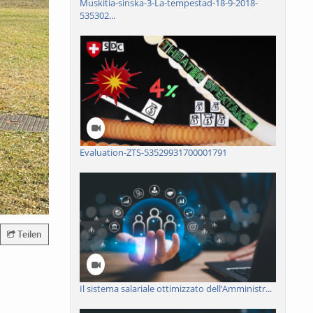
Muskitia-sinska-3-La-tempestad-18-9-2018-
535302...
Evaluation-ZTS-53529931700001791
Teilen
Il sistema salariale ottimizzato dell’Amministr...