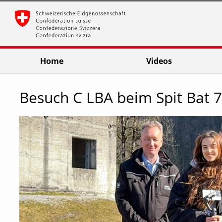
go
go
go
to
to
to
navigation
main
footer
content
Home
Videos
Besuch C LBA beim Spit Bat 7