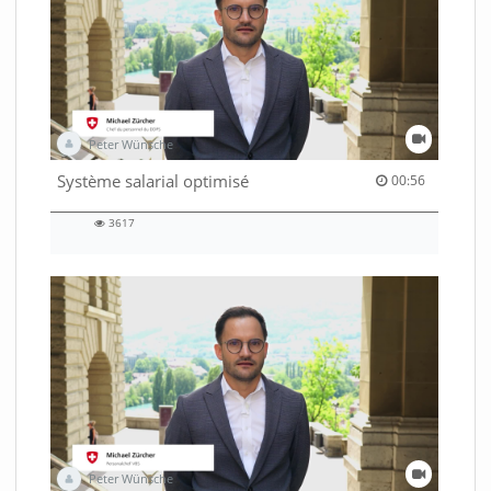
Peter Wünsche
00:56 duration
Système salarial optimisé
00:56
3617
3617
views
Peter Wünsche