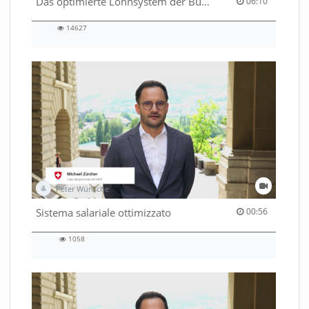
06:10 duration
Das optimierte Lohnsystem der Bundesverwaltung
06:10
14627
14627
views
Peter Wünsche
00:56 duration
Sistema salariale ottimizzato
00:56
1058
1058
views