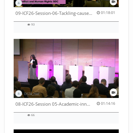
DEZA_HAF
01:18:01 duration
09-ICF26-Session-06-Tackling-causes-of-crises-not-symptoms-53529531690001791
01:18:01
93
93
views
DEZA_HAF
01:14:16 duration
08-ICF26-Session 05-Academic-innovation-meets-international-cooperation-53529531670001791
01:14:16
66
66
views