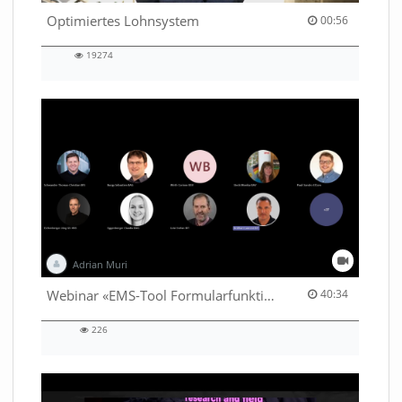
00:56 duration
Optimiertes Lohnsystem
00:56
19274
19274
views
Adrian Muri
40:34 duration
Webinar «EMS-Tool Formularfunktion»
40:34
226
226
views