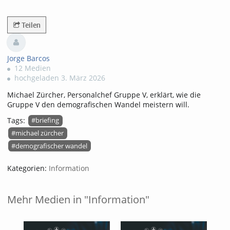
4885views
Teilen
Jorge Barcos
12 Medien
hochgeladen 3. März 2026
Michael Zürcher, Personalchef Gruppe V, erklärt, wie die
Gruppe V den demografischen Wandel meistern will.
Tags:
#briefing
#michael zürcher
#demografischer wandel
Kategorien:
Information
Mehr Medien in "Information"