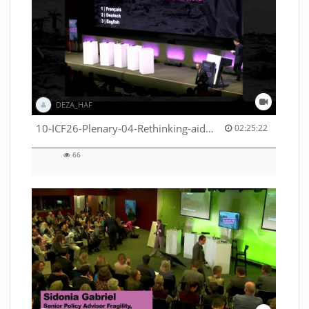
DEZA_HAF
02:25:22 duration
10-ICF26-Plenary-04-Rethinking-aid-deliveries-for-greater-impact-with-existing-resources-53529531710001791
02:25:22
66
66
views