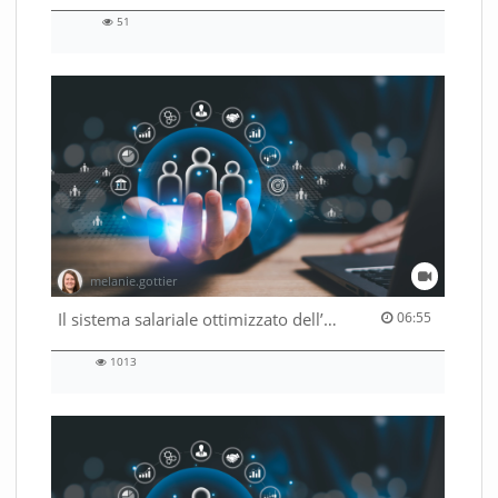
51
51
views
melanie.gottier
06:55 duration
Il sistema salariale ottimizzato dell’Amministrazione federale
06:55
1013
1013
views