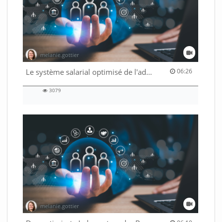
melanie.gottier
06:26 duration
Le système salarial optimisé de l'administration fédérale
06:26
3079
3079
views
melanie.gottier