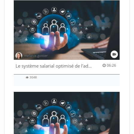
melanie.gottier
06:26 duration
Le système salarial optimisé de l'administration fédérale
06:26
3048
3048
views