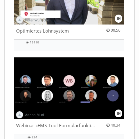
Peter Wünsche
00:56 duration
Optimiertes Lohnsystem
00:56
19110
19110
views
Adrian Muri
40:34 duration
Webinar «EMS-Tool Formularfunktion»
40:34
224