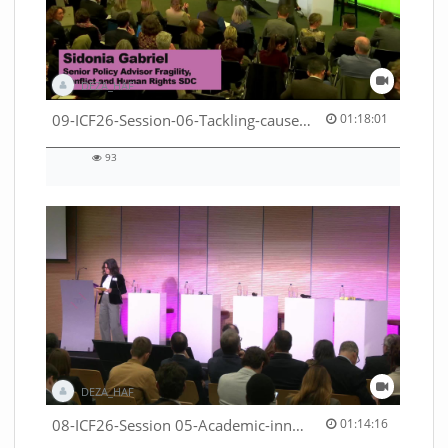
DEZA_HAF
01:18:01 duration
09-ICF26-Session-06-Tackling-causes-of-crises-not-symptoms-53529531690001791
01:18:01
93
93
views
DEZA_HAF
01:14:16 duration
08-ICF26-Session 05-Academic-innovation-meets-international-cooperation-53529531670001791
01:14:16