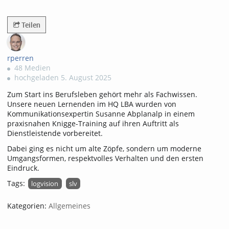
163views
Teilen
rperren
48 Medien
hochgeladen 5. August 2025
Zum Start ins Berufsleben gehört mehr als Fachwissen.
Unsere neuen Lernenden im HQ LBA wurden von
Kommunikationsexpertin Susanne Abplanalp in einem
praxisnahen Knigge-Training auf ihren Auftritt als
Dienstleistende vorbereitet.
Dabei ging es nicht um alte Zöpfe, sondern um moderne
Umgangsformen, respektvolles Verhalten und den ersten
Eindruck.
Tags:
logvision
slv
Kategorien:
Allgemeines