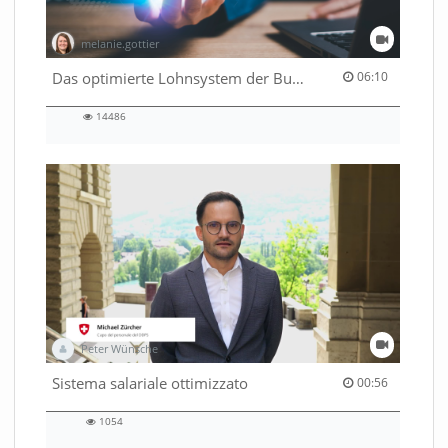
melanie.gottier
06:10 duration
Das optimierte Lohnsystem der Bundesverwaltung
06:10
14486
14486
views
Peter Wünsche
00:56 duration
Sistema salariale ottimizzato
00:56
1054
1054
views