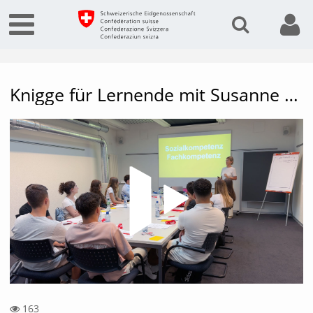
Knigge für Lernende mit Susanne Abplanalp
Vide
163