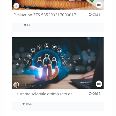
DEZA_HAF
05:33 duration
Evaluation-ZTS-53529931700001791
05:33
51
51
views
melanie.gottier
06:55 duration
Il sistema salariale ottimizzato dell’Amministrazione federale
06:55
1005
1005
views