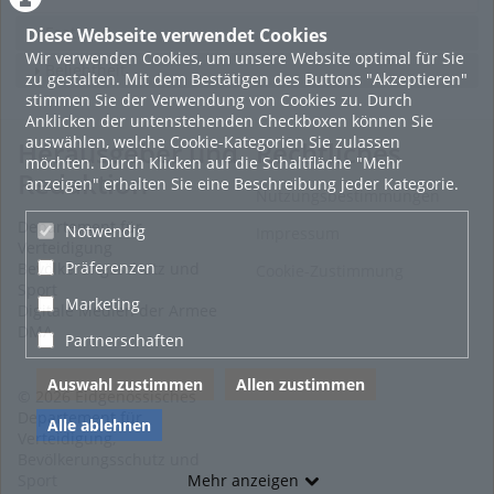
Featured
Diese Webseite verwendet Cookies
Wir verwenden Cookies, um unsere Website optimal für Sie
Beliebtheit
zu gestalten. Mit dem Bestätigen des Buttons "Akzeptieren"
stimmen Sie der Verwendung von Cookies zu. Durch
Anklicken der untenstehenden Checkboxen können Sie
auswählen, welche Cookie-Kategorien Sie zulassen
Herausgeber und
Rechtliches
möchten. Durch Klicken auf die Schaltfläche "Mehr
Redaktion
anzeigen" erhalten Sie eine Beschreibung jeder Kategorie.
Nutzungsbestimmungen
Departement für
Notwendig
Impressum
Verteidigung
Präferenzen
Bevölkerungsschutz und
Cookie-Zustimmung
Sport
Marketing
Digitale Medien der Armee
DMA
Partnerschaften
Auswahl zustimmen
Allen zustimmen
© 2026 Eidgenössisches
Departement für
Alle ablehnen
Verteidigung,
Bevölkerungsschutz und
Mehr anzeigen
Sport