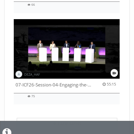
66
66
views
DEZA_HAF
55:15 duration
07-ICF26-Session-04-Engaging-the-private-sector-in-humanitarian-contexts-53529531650001791
55:15
75
75
views
LADE MEHR