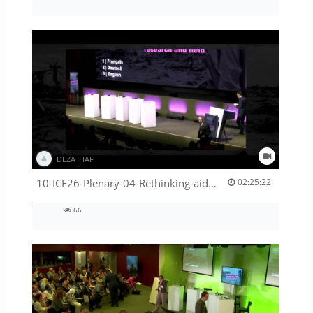
224
views
DEZA_HAF
02:25:22 duration
10-ICF26-Plenary-04-Rethinking-aid-deliveries-for-greater-impact-with-existing-resources-53529531710001791
02:25:22
66
66
views