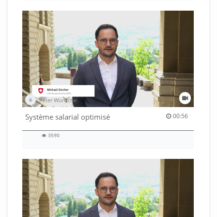
Peter Wünsche
00:56 duration
Système salarial optimisé
00:56
3590
3590
views