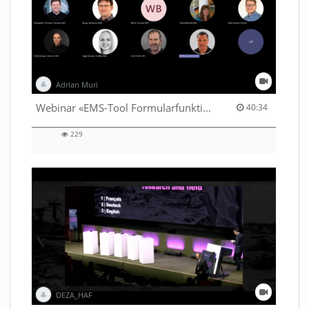
Adrian Muri
40:34 duration
Webinar «EMS-Tool Formularfunktion»
40:34
229
229
views
DEZA_HAF