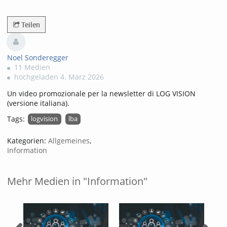
1333views
Teilen
Noel Sonderegger
11 Medien
hochgeladen 4. März 2026
Un video promozionale per la newsletter di LOG VISION
(versione italiana).
Tags:
logvision
lba
Kategorien:
Allgemeines
,
Information
Mehr Medien in "Information"