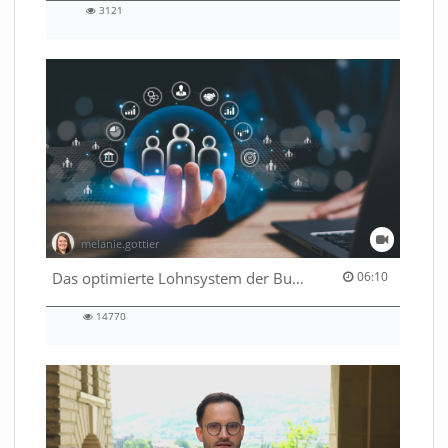
3121
3121
views
melanie.gottier
06:10 duration
Das optimierte Lohnsystem der Bundesverwaltung
06:10
14770
14770
views