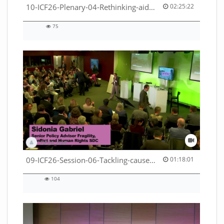
02:25:22 duration
10-ICF26-Plenary-04-Rethinking-aid-deliveries-for-greater-impact-with-existing-resources-53529531710001791
02:25:22
75
75
views
DEZA_HAF
01:18:01 duration
09-ICF26-Session-06-Tackling-causes-of-crises-not-symptoms-53529531690001791
01:18:01
104
104
views