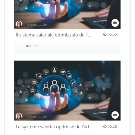
melanie.gottier
06:55 duration
Il sistema salariale ottimizzato dell’Amministrazione federale
06:55
1031
1031
views
melanie.gottier
06:26 duration
Le système salarial optimisé de l'administration fédérale
06:26