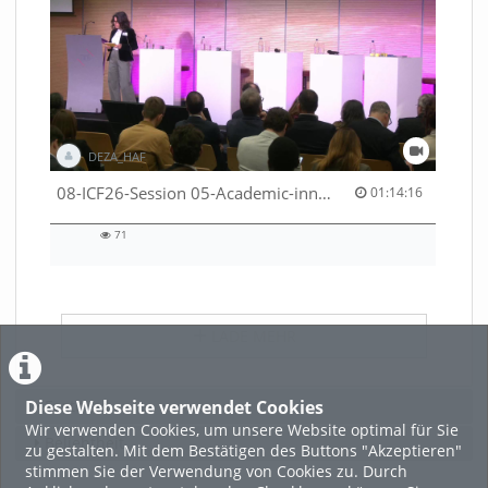
DEZA_HAF
01:14:16 duration
08-ICF26-Session 05-Academic-innovation-meets-international-cooperation-53529531670001791
01:14:16
71
71
views
LADE MEHR
Diese Webseite verwendet Cookies
Featured
Wir verwenden Cookies, um unsere Website optimal für Sie
Beliebtheit
zu gestalten. Mit dem Bestätigen des Buttons "Akzeptieren"
stimmen Sie der Verwendung von Cookies zu. Durch