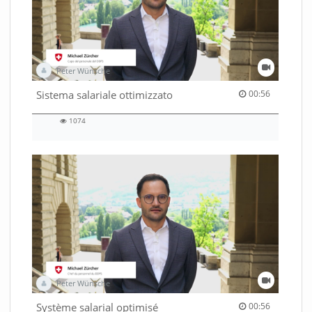
Peter Wünsche
00:56 duration
Sistema salariale ottimizzato
00:56
1074
1074
views
Peter Wünsche
00:56 duration
Système salarial optimisé
00:56