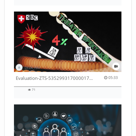
18
views
DEZA_HAF
05:33 duration
Evaluation-ZTS-53529931700001791
05:33
71
71
views