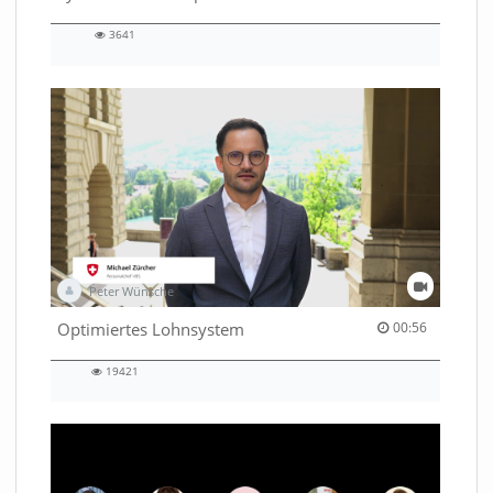
3641
3641
views
Peter Wünsche
00:56 duration
Optimiertes Lohnsystem
00:56
19421
19421
views