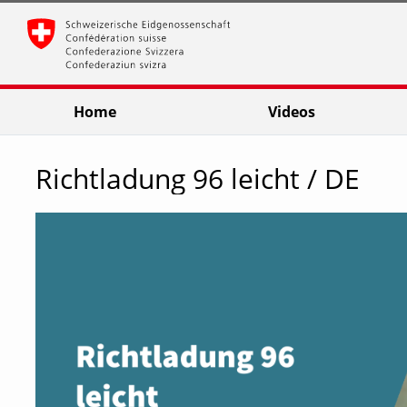
go
go
go
to
to
to
navigation
main
footer
content
Home
Videos
Richtladung 96 leicht / DE