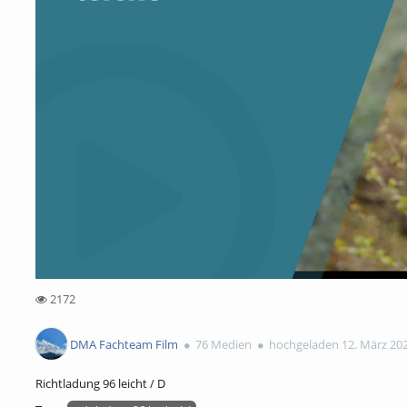
2172
2172views
DMA Fachteam Film
76 Medien
hochgeladen 12. März 20
Richtladung 96 leicht / D