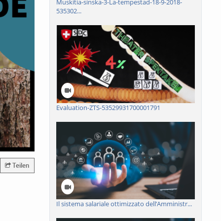
Muskitia-sinska-3-La-tempestad-18-9-2018-
535302...
Evaluation-ZTS-53529931700001791
Teilen
Il sistema salariale ottimizzato dell’Amministr...